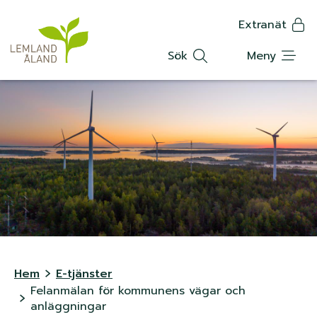
K
Hoppa
Extranät
till
Translat
n
huvudinnehåll
Sök
Meny
a
p
p
m
e
n
y
L
Hem
E-tjänster
Felanmälan för kommunens vägar och
ä
anläggningar