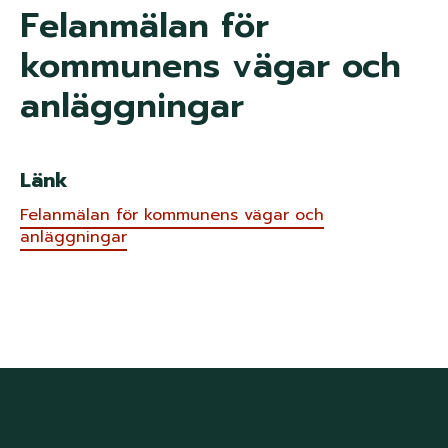
n
Felanmälan för
k
kommunens vägar och
s
anläggningar
t
i
Länk
g
Felanmälan för kommunens vägar och
anläggningar