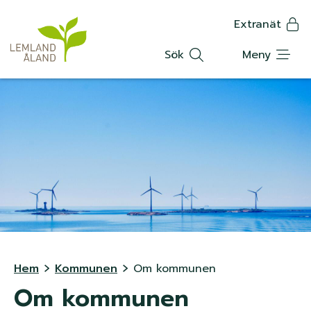
K
Hoppa
Extranät
till
Translat
n
huvudinnehåll
Sök
Meny
a
p
p
m
e
n
y
L
Hem
Kommunen
Om kommunen
Om kommunen
ä