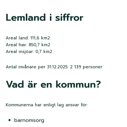
n
Lemland i siffror
k
s
t
Areal land: 111,6 km2
Areal hav: 850,7 km2
i
Areal insjöar: 0,7 km2
g
Antal invånare per 31.12.2025: 2 139 personer
Vad är en kommun?
Kommunerna har enligt lag ansvar för:
barnomsorg