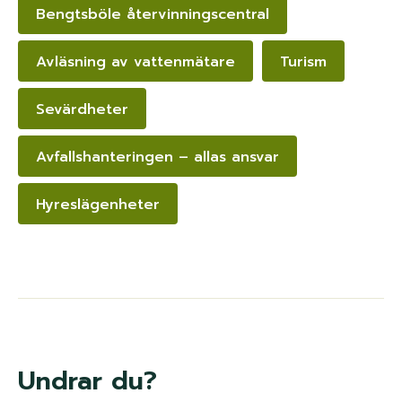
Bengtsböle återvinningscentral
Avläsning av vattenmätare
Turism
Sevärdheter
Avfallshanteringen – allas ansvar
Hyreslägenheter
Undrar du?