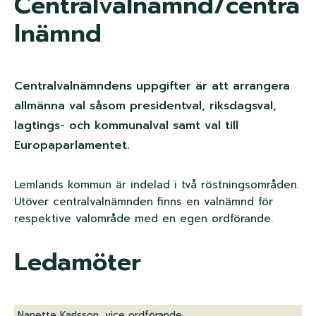
Centralvalnämnd/centra
n
lnämnd
k
s
Centralvalnämndens uppgifter är att arrangera
t
allmänna val såsom presidentval, riksdagsval,
i
lagtings- och kommunalval samt val till
Europaparlamentet.
g
Lemlands kommun är indelad i två röstningsområden.
Utöver centralvalnämnden finns en valnämnd för
respektive valområde med en egen ordförande.
Ledamöter
Nanette Karlsson, vice ordförande