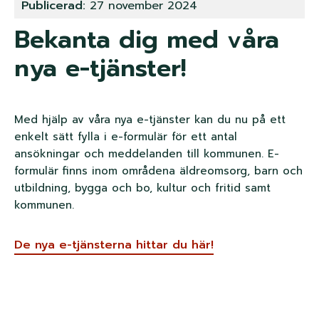
Publicerad:
27 november 2024
n
Bekanta dig med våra
k
nya e-tjänster!
s
t
Med hjälp av våra nya e-tjänster kan du nu på ett
i
enkelt sätt fylla i e-formulär för ett antal
g
ansökningar och meddelanden till kommunen. E-
formulär finns inom områdena äldreomsorg, barn och
utbildning, bygga och bo, kultur och fritid samt
kommunen.
De nya e-tjänsterna hittar du här!