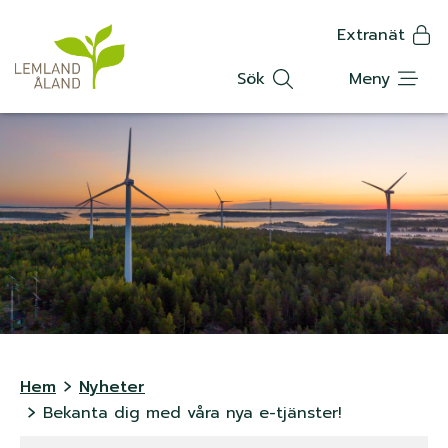
K
Hoppa
Extranät
till
Translat
n
huvudinnehåll
Sök
Meny
a
p
p
m
e
n
y
L
Hem
Nyheter
Bekanta dig med våra nya e-tjänster!
ä