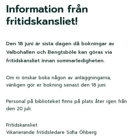
n
Information från
k
fritidskansliet!
s
t
Den 18 juni är sista dagen då bokningar av
i
Valbohallen och Bengtsböle kan göras via
fritidskansliet innan sommarledigheten.
g
Om ni önskar boka någon av anläggningarna,
vänligen gör er bokning senast den 18 juni.
Personal på biblioteket finns på plats åter igen från
den 20 juli.
Fritidskansliet
Vikarierande fritidsledare Sofia Öhberg