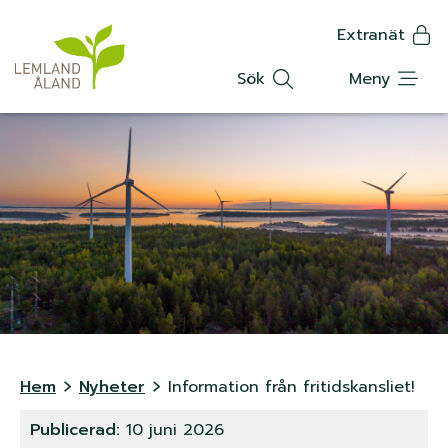
K
Hoppa
Extranät
till
Translat
n
huvudinnehåll
Sök
Meny
a
p
p
m
e
n
y
L
Hem
Nyheter
Information från fritidskansliet!
ä
Publicerad:
10 juni 2026