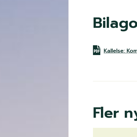
s
n
t
Bilago
y
i
Kallelse: Ko
g
Fler n