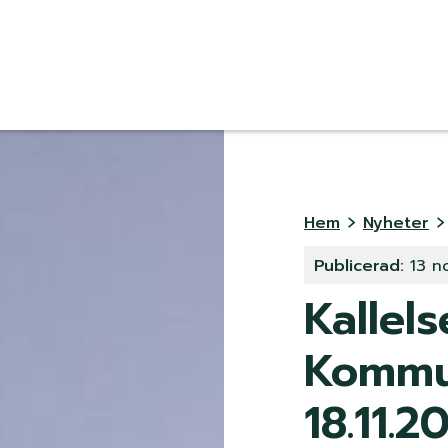
K
Translat
n
a
L
Hem
Nyheter
p
Publicerad:
13 n
ä
p
Kallels
n
m
Kommu
k
e
18.11.2