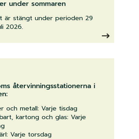
der under sommaren
et är stängt under perioden 29
juli 2026.
öms återvinningsstationerna i
n:
r och metall: Varje tisdag
bart, kartong och glas: Varje
ag
ärl: Varje torsdag