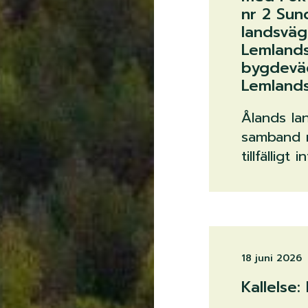
nr 2 Su
landsväg
Lemland
bygdeväg
Lemland
Ålands la
samband m
tillfälligt
18 juni 2026
Kallelse