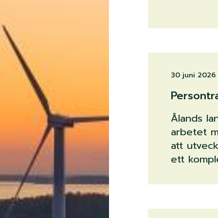
30 juni 2026
Persontr
Ålands la
arbetet m
att utvec
ett komple