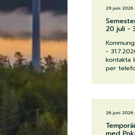
29 juni 2026
Semeste
20 juli - 3
Kommungå
- 31.7.20
kontakta 
per telef
26 juni 2026
Temporär
med Poke