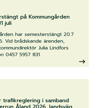
rstängt på Kommungården
1 juli
rden har semesterstängt 20.7
26. Vid brådskande ärenden,
kommundirektör Julia Lindfors
on 0457 5957 831.
 trafikreglering i samband
rrun Åland 2026, landsväg