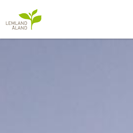
Hoppa
till
huvudinnehåll