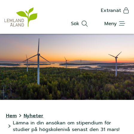
K
Hoppa
Extranät
till
Translat
n
huvudinnehåll
Sök
Meny
a
p
p
m
e
n
y
L
Hem
Nyheter
Lämna in din ansökan om stipendium för
ä
studier på högskolenivå senast den 31 mars!