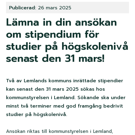
n
Publicerad:
26 mars 2025
k
Lämna in din ansökan
s
om stipendium för
t
studier på högskolenivå
i
senast den 31 mars!
g
Två av Lemlands kommuns inrättade stipendier
kan senast den 31 mars 2025 sökas hos
kommunstyrelsen i Lemland. Sökande ska under
minst två terminer med god framgång bedrivit
studier på högskolenivå.
Ansökan riktas till kommunstyrelsen i Lemland,